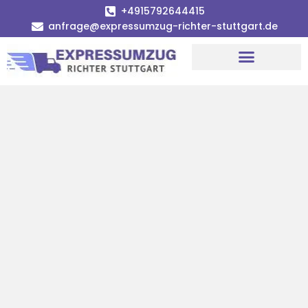
+4915792644415
anfrage@expressumzug-richter-stuttgart.de
Umzugsunternehmen Stuttgart
Umzugsservice Stuttgart