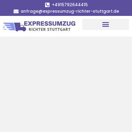
+4915792644415
anfrage@expressumzug-richter-stuttgart.de
Umzugsunternehmen Stuttgart
Umzugsservice Stuttgart