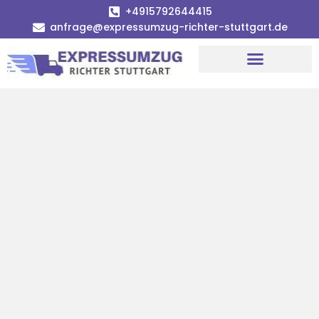
+4915792644415
anfrage@expressumzug-richter-stuttgart.de
Umzugsunternehmen Stuttgart
Umzugsservice Stuttgart