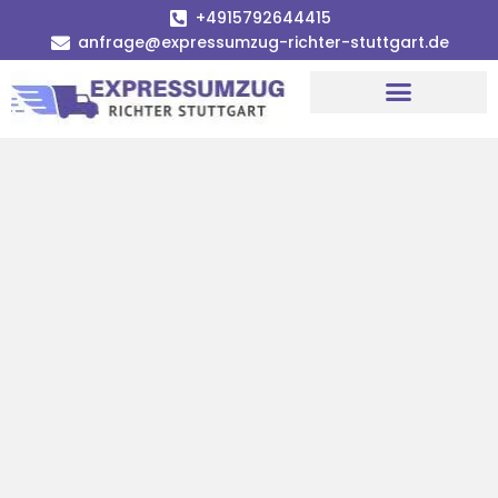
+4915792644415
anfrage@expressumzug-richter-stuttgart.de
Umzugsunternehmen Stuttgart
Umzugsservice Stuttgart