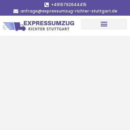
+4915792644415
anfrage@expressumzug-richter-stuttgart.de
Umzugsunternehmen Stuttgart
Umzugsservice Stuttgart