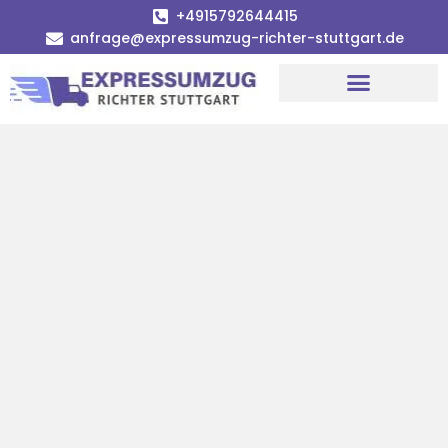
+4915792644415
anfrage@expressumzug-richter-stuttgart.de
Umzugsunternehmen Stuttgart
Umzugsservice Stuttgart