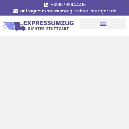
+4915792644415
anfrage@expressumzug-richter-stuttgart.de
Umzugsunternehmen Stuttgart
Umzugsservice Stuttgart