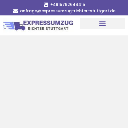
+4915792644415
anfrage@expressumzug-richter-stuttgart.de
Umzugsunternehmen Stuttgart
Umzugsservice Stuttgart