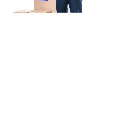
Unsere Mission
Ihr Umzug von Stuttgart
nach Salerno
Unsere Mission bei Expressumzug Richter ist einfach:
Wir wollen, dass
Ihr Umzug von Stuttgart nach
Salerno schnell & einfach
abläuft.