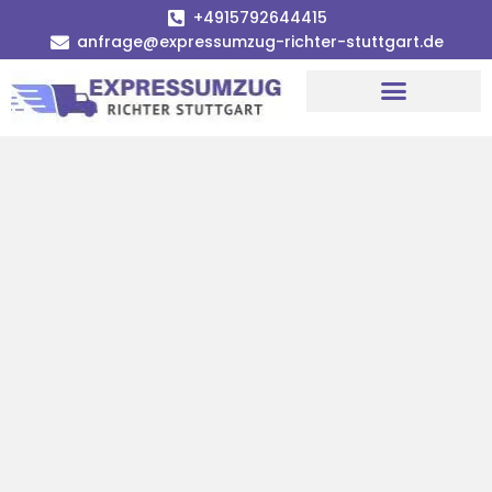
+4915792644415
anfrage@expressumzug-richter-stuttgart.de
Umzugsunternehmen Stuttgart
Umzugsservice Stuttgart