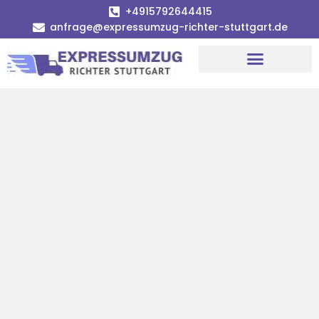
+4915792644415
anfrage@expressumzug-richter-stuttgart.de
Umzugsunternehmen Stuttgart
Umzugsservice Stuttgart