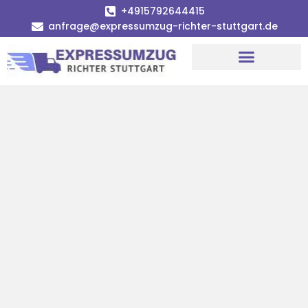
+4915792644415
anfrage@expressumzug-richter-stuttgart.de
Umzugsunternehmen Stuttgart
Umzugsservice Stuttgart