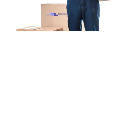
Unsere Mission
Ihr Umzug von Stuttgart
nach Reggio Emilia
Unsere Mission bei Expressumzug Richter ist einfach: