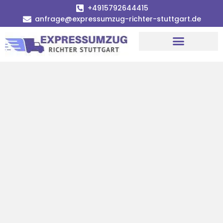
+4915792644415
anfrage@expressumzug-richter-stuttgart.de
Umzugsunternehmen Stuttgart
Umzugsservice Stuttgart