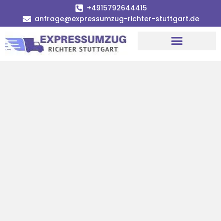
+4915792644415
anfrage@expressumzug-richter-stuttgart.de
Umzugsunternehmen Stuttgart
Umzugsservice Stuttgart