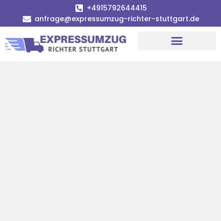
+4915792644415
anfrage@expressumzug-richter-stuttgart.de
Umzugsunternehmen Stuttgart
Umzugsservice Stuttgart