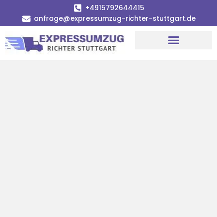
+4915792644415
anfrage@expressumzug-richter-stuttgart.de
Umzugsunternehmen Stuttgart
Umzugsservice Stuttgart