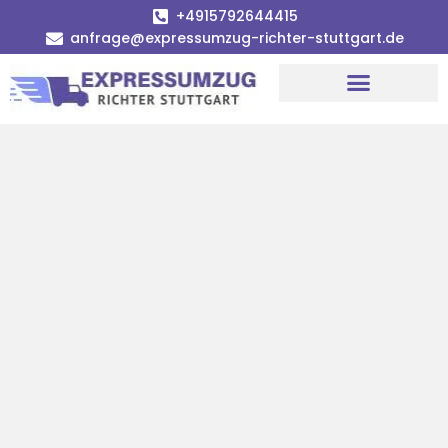
+4915792644415
anfrage@expressumzug-richter-stuttgart.de
Umzugsunternehmen Stuttgart
Umzugsservice Stuttgart