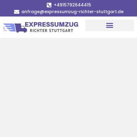
+4915792644415
anfrage@expressumzug-richter-stuttgart.de
Umzugsunternehmen Stuttgart
Umzugsservice Stuttgart