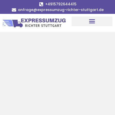
+4915792644415
anfrage@expressumzug-richter-stuttgart.de
Umzugsunternehmen Stuttgart
Umzugsservice Stuttgart