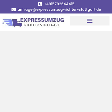
+4915792644415
anfrage@expressumzug-richter-stuttgart.de
Umzugsunternehmen Stuttgart
Umzugsservice Stuttgart