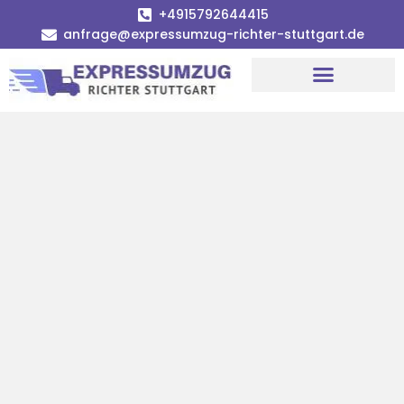
+4915792644415
anfrage@expressumzug-richter-stuttgart.de
Umzugsunternehmen Stuttgart
Umzugsservice Stuttgart