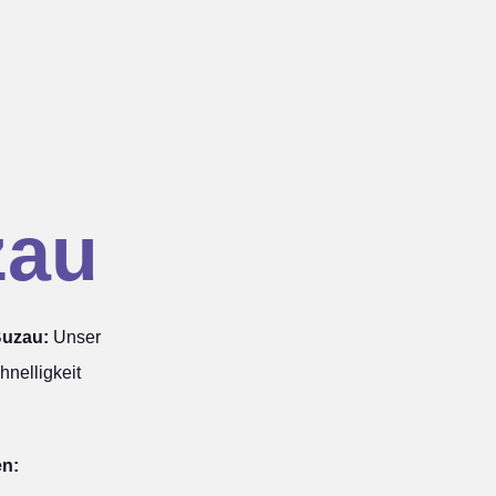
zau
Buzau:
Unser
hnelligkeit
en: