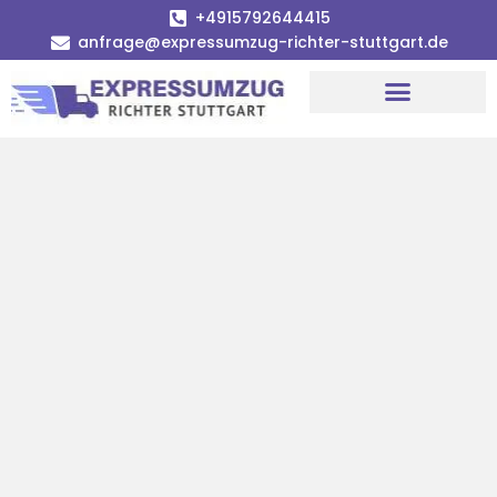
+4915792644415
anfrage@expressumzug-richter-stuttgart.de
Umzugsunternehmen Stuttgart
Umzugsservice Stuttgart