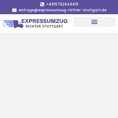
+4915792644415
anfrage@expressumzug-richter-stuttgart.de
Umzugsunternehmen Stuttgart
Umzugsservice Stuttgart