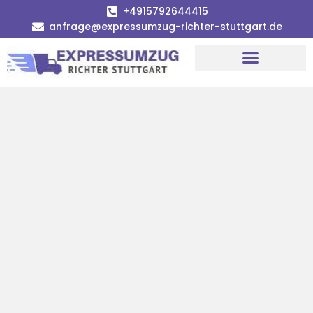
+4915792644415
anfrage@expressumzug-richter-stuttgart.de
Umzugsunternehmen Stuttgart
Umzugsservice Stuttgart