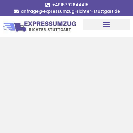
+4915792644415
anfrage@expressumzug-richter-stuttgart.de
Umzugsunternehmen Stuttgart
Umzugsservice Stuttgart