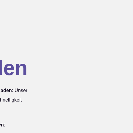
den
Baden:
Unser
hnelligkeit
en: