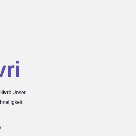
vri
ivri:
Unser
hnelligkeit
n: