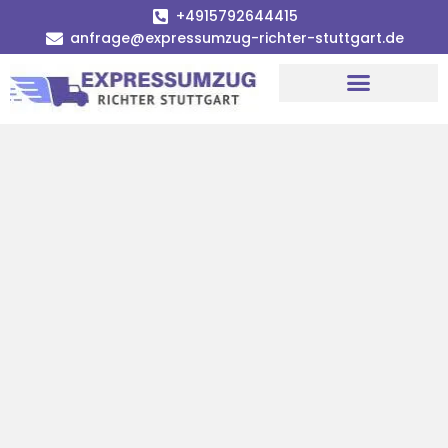
+4915792644415
anfrage@expressumzug-richter-stuttgart.de
Umzugsunternehmen Stuttgart
Umzugsservice Stuttgart