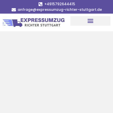
+4915792644415
anfrage@expressumzug-richter-stuttgart.de
Umzugsunternehmen Stuttgart
Umzugsservice Stuttgart