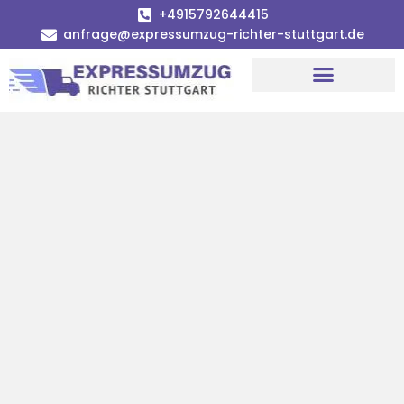
+4915792644415
anfrage@expressumzug-richter-stuttgart.de
Umzugsunternehmen Stuttgart
Umzugsservice Stuttgart