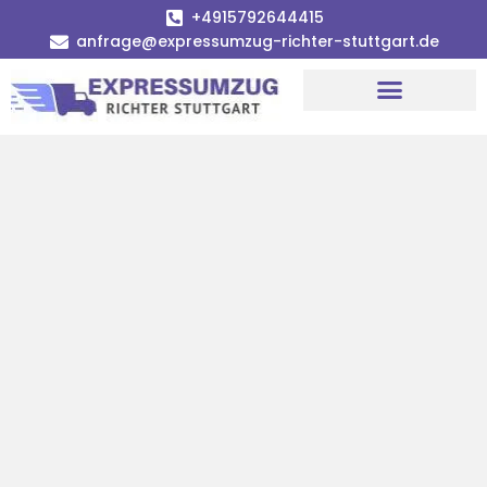
+4915792644415
anfrage@expressumzug-richter-stuttgart.de
Umzugsunternehmen Stuttgart
Umzugsservice Stuttgart