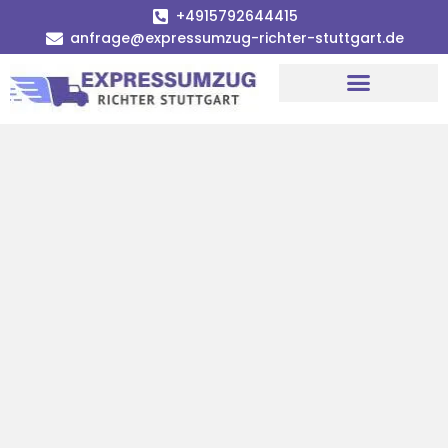
+4915792644415
anfrage@expressumzug-richter-stuttgart.de
Umzugsunternehmen Stuttgart
Umzugsservice Stuttgart