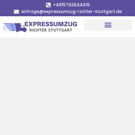
+4915792644415
anfrage@expressumzug-richter-stuttgart.de
Umzugsunternehmen Stuttgart
Umzugsservice Stuttgart