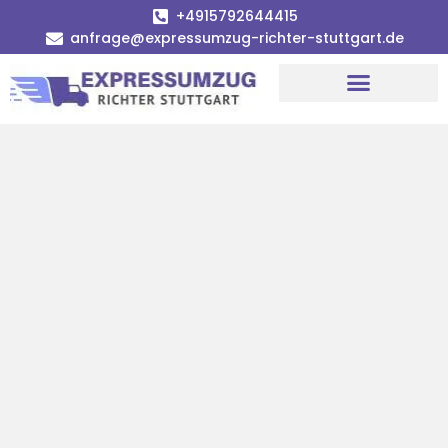
+4915792644415
anfrage@expressumzug-richter-stuttgart.de
Umzugsunternehmen Stuttgart
Umzugsservice Stuttgart