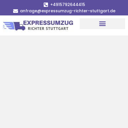
+4915792644415
anfrage@expressumzug-richter-stuttgart.de
Umzugsunternehmen Stuttgart
Umzugsservice Stuttgart