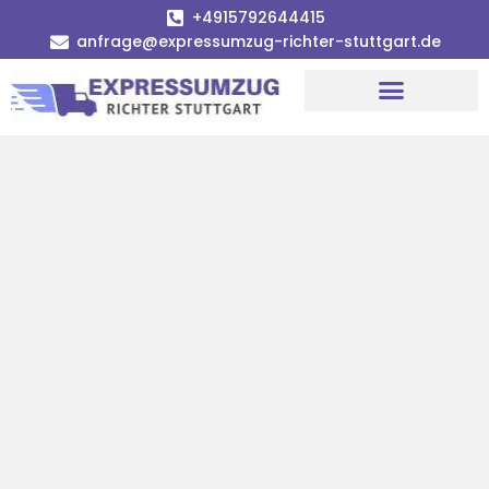
+4915792644415
anfrage@expressumzug-richter-stuttgart.de
Umzugsunternehmen Stuttgart
Umzugsservice Stuttgart