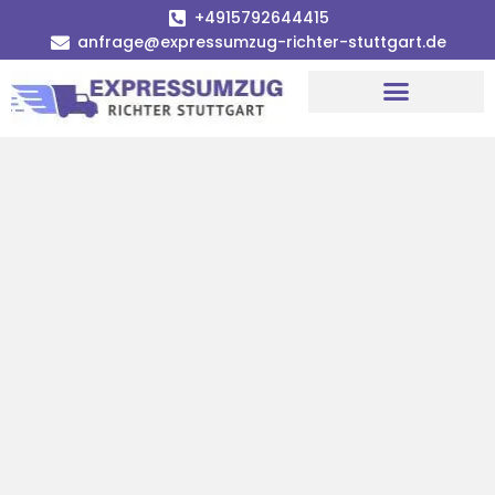
+4915792644415
anfrage@expressumzug-richter-stuttgart.de
Umzugsunternehmen Stuttgart
Umzugsservice Stuttgart